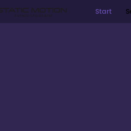
Start
S