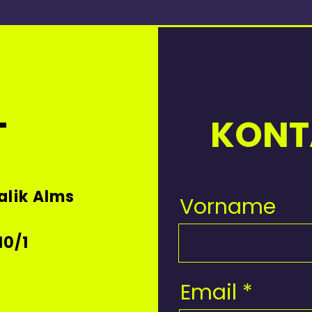
T
KONT
alik Alms
Vorname
10/1
Email