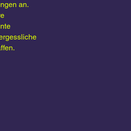
ungen an.
re
nte
ergessliche
ffen.