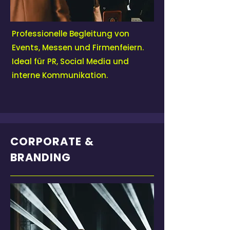
Professionelle Begleitung von
Events, Messen und Firmenfeiern.
Ideal für PR, Social Media und
interne Kommunikation.
CORPORATE &
BRANDING