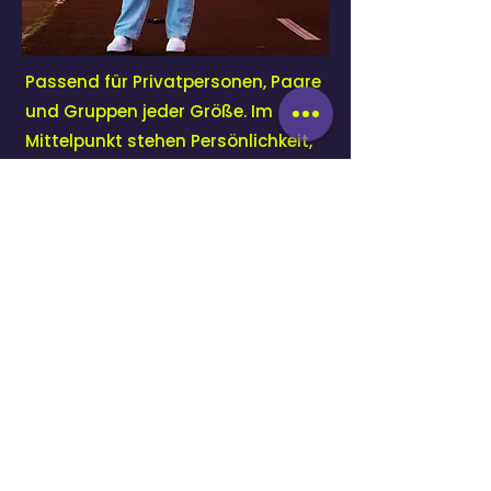
Passend für Privatpersonen, Paare
und Gruppen jeder Größe. Im
Mittelpunkt stehen Persönlichkeit,
Dynamik und echte Augenblicke.
NACHBEARBEITUNG