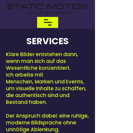
SERVICES
Klare Bilder entstehen dann,
wenn man sich auf das
Wesentliche konzentriert.
Ich arbeite mit
Menschen,
Marken und Events,
um visuelle Inhalte zu schaffen,
die authentisch sind und
Bestand haben.
Der Anspruch dabei: eine ruhige,
moderne Bildsprache ohne
unnötige Ablenkung.