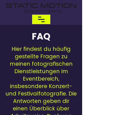
FAQ
Hier findest du häufig
gestellte Fragen zu
meinen fotografischen
Dienstleistungen im
Eventbereich,
insbesondere Konzert-
und Festivalfotografie. Die
Antworten geben dir
einen Überblick über