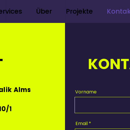
ervices
Über
Projekte
Kontak
T
KONT
alik Alms
Vorname
10/1
Email