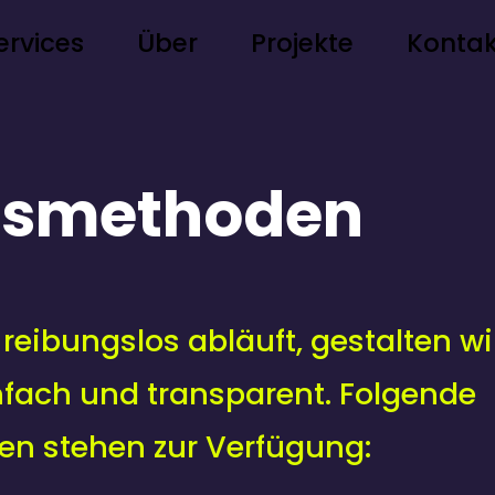
ervices
Über
Projekte
Kontak
gsmethoden
reibungslos abläuft, gestalten w
nfach und transparent. Folgende
n stehen zur Verfügung: