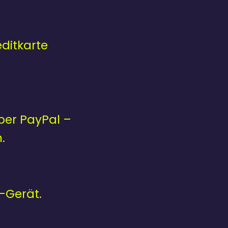
ditkarte
ber PayPal –
.
-Gerät.