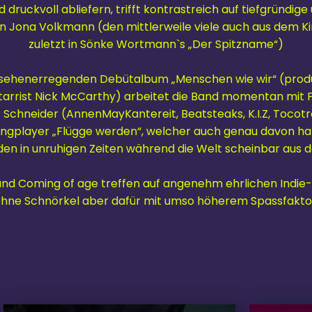
druckvoll abliefern, trifft kontrastreich auf tiefgründig
 Jona Volkmann (den mittlerweile viele auch aus dem K
zuletzt in Sönke Wortmann`s „Der Spitzname“)
sehenerregenden Debütalbum „Menschen wie wir“ (produ
tarrist Nick McCarthy) arbeitet die Band momentan mit
chneider (AnnenMayKantereit, Beatsteaks, K.I.Z, Tocotron
ongplayer „Flügge werden“, welcher auch genau davon ha
n in unruhigen Zeiten während die Welt scheinbar aus d
 und Coming of age treffen auf angenehm ehrlichen Indi
hne Schnörkel aber dafür mit umso höherem Spassfakto