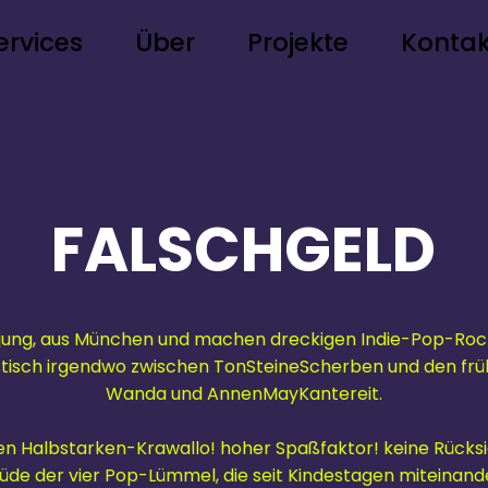
ervices
Über
Projekte
Kontak
FALSCHGELD
 jung, aus München und machen dreckigen Indie-Pop-Roc
listisch irgendwo zwischen TonSteineScherben und den frü
Wanda und AnnenMayKantereit.
en Halbstarken-Krawallo! hoher Spaßfaktor! keine Rücksic
tüde der vier Pop-Lümmel, die seit Kindestagen miteina