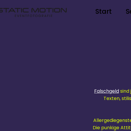
Start
S
Falschgeld
sind
Texten, sti
Allergediegenst
Die punkige Atti