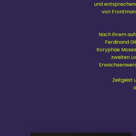
und entsprechend 
von Frontmann
Nach ihrem auf
Ferdinand Gi
Koryphäe Moses S
zweiten L
Erwachsenwerde
Zeitgeist
o