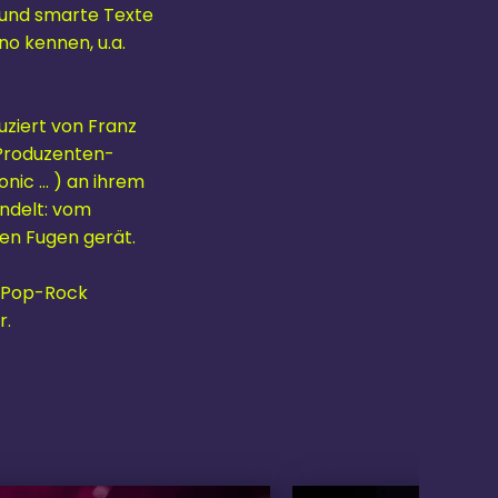
e und smarte Texte
ino kennen,
u.a.
ziert von Franz
 Produzenten-
ic ... ) an ihrem
ndelt: vom
en Fugen gerät.
e-Pop-Rock
r.