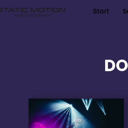
Start
S
DO