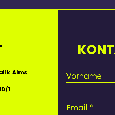
T
KONT
alik Alms
Vorname
10/1
Email