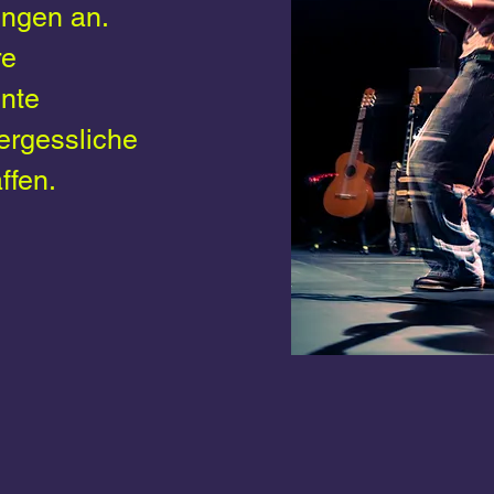
ungen an.
re
nte
ergessliche
ffen.