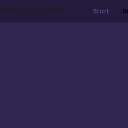
Start
S